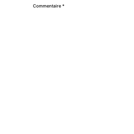
Commentaire
*
Prestations
Le Studio
Webdesign
Sarah BUY
23 Place J
Identité visuelle
33500 LIB
Graphisme
France
Gestion de Projet Web
Refonte de site Web
Webmarketing
Photographie