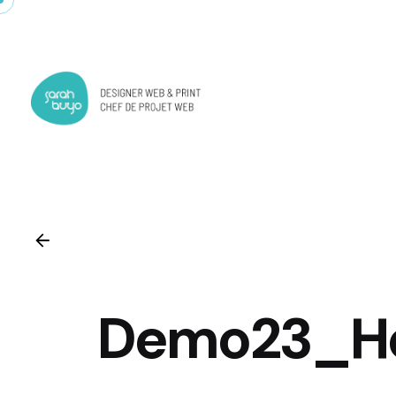
Skip
to
content
Demo23_H