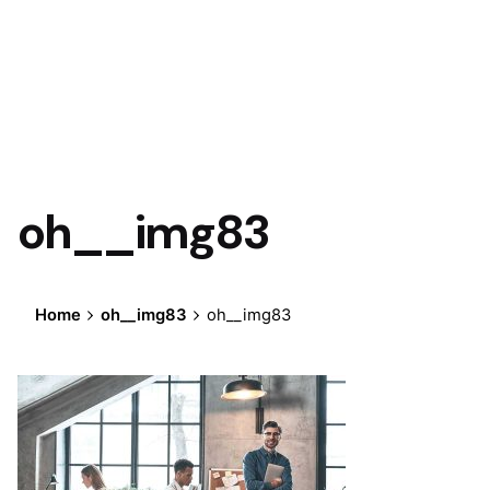
oh__img83
Home
oh__img83
oh__img83