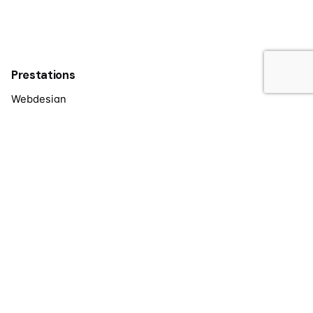
Prestations
Webdesign
Identité visuelle
Graphisme
Gestion de Projet Web
Refonte de site Web
Webmarketing
Photographie
Le Studio
Sarah BUYO
23 Place Jean Moulin
33500 LIBOURNE