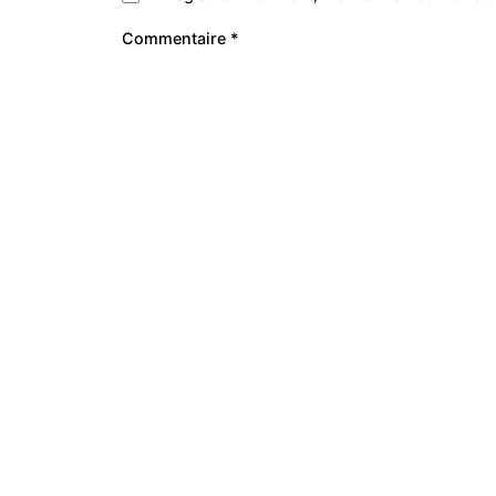
Commentaire
*
Prestations
Le Studio
Webdesign
Sarah BUY
23 Place J
Identité visuelle
33500 LIB
Graphisme
France
Gestion de Projet Web
Refonte de site Web
Webmarketing
Photographie