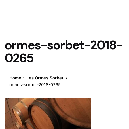
ormes-sorbet-2018-
0265
Home
Les Ormes Sorbet
ormes-sorbet-2018-0265