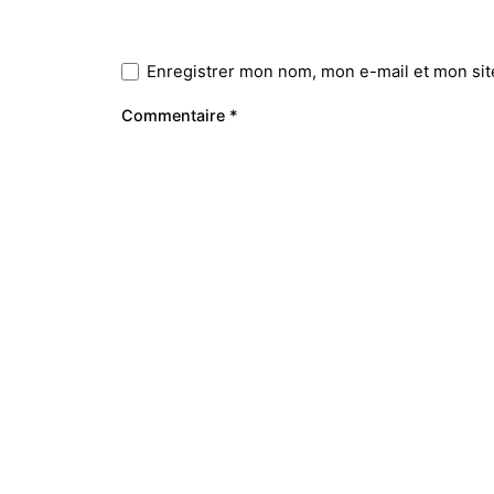
Enregistrer mon nom, mon e-mail et mon sit
Commentaire
*
Prestations
Le Studio
Webdesign
Sarah BUY
23 Place J
Identité visuelle
33500 LIB
Graphisme
France
Gestion de Projet Web
Refonte de site Web
Webmarketing
Photographie