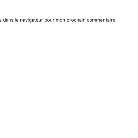
e dans le navigateur pour mon prochain commentaire.
Réseaux sociaux
O
Lk.
/
Ins.
/
500px.
/
Fkr
ean Moulin
OURNE