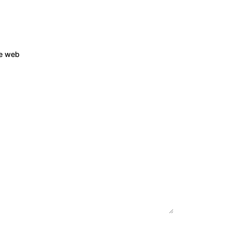
te web
À l'écoute de votre projet
.
/
Demande de devis