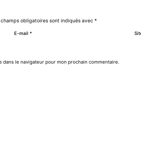
 champs obligatoires sont indiqués avec
*
E-mail
*
Si
e dans le navigateur pour mon prochain commentaire.
Réseaux sociaux
O
Lk.
/
Ins.
/
500px.
/
Fkr
ean Moulin
OURNE