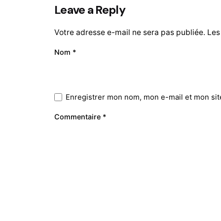
Leave a Reply
Votre adresse e-mail ne sera pas publiée.
Les
Nom
*
Enregistrer mon nom, mon e-mail et mon sit
Prestations
Le Studio
Commentaire
*
Webdesign
Sarah BUY
23 Place J
Identité visuelle
33500 LIB
Graphisme
France
Gestion de Projet Web
Refonte de site Web
Webmarketing
Photographie