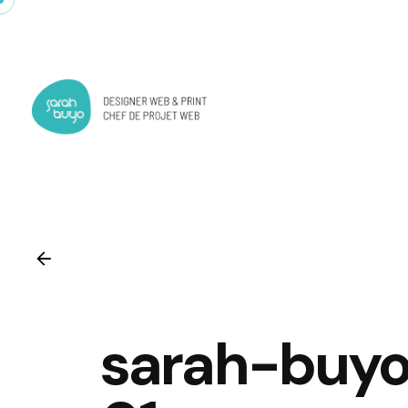
Skip
to
content
sarah-buyo