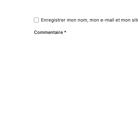
Enregistrer mon nom, mon e-mail et mon sit
Commentaire
*
Prestations
Le Studio
Webdesign
Sarah BUY
23 Place J
Identité visuelle
33500 LIB
Graphisme
France
Gestion de Projet Web
Refonte de site Web
Webmarketing
Photographie