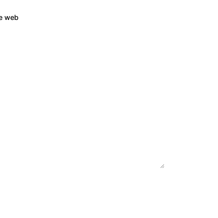
te web
À l'écoute de votre projet
.
/
Demande de devis