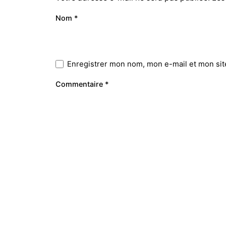
Nom
*
Enregistrer mon nom, mon e-mail et mon sit
Prestations
Le Studio
Commentaire
*
Webdesign
Sarah BUY
23 Place J
Identité visuelle
33500 LIB
Graphisme
France
Gestion de Projet Web
Refonte de site Web
Webmarketing
Photographie